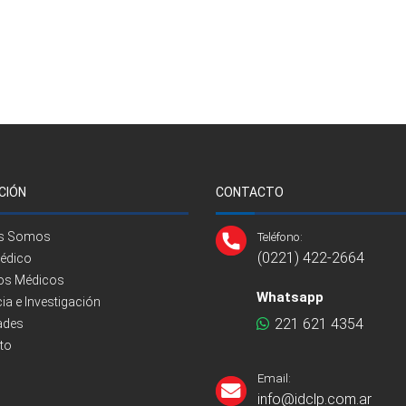
CIÓN
CONTACTO
es Somos
Teléfono:
(0221) 422-2664
Médico
ios Médicos
Whatsapp
a e Investigación
221 621 4354
ades
to
Email:
info@idclp.com.ar